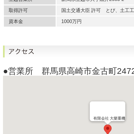
取得許可
国土交通大臣 許可 とび、土工
資本金
1000万円
●営業所 群馬県高崎市金古町247
有限会社 大樂重機