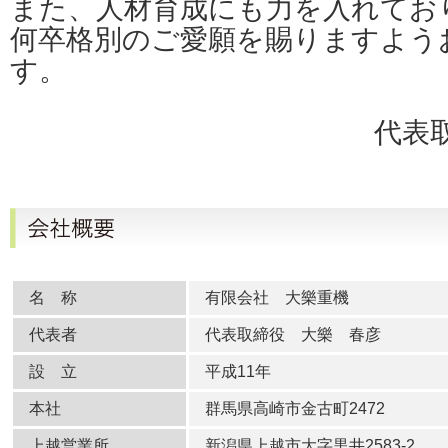
また、人材育成にも力を入れてお
何卒格別のご愛願を賜りますよう
す。
代表
名 称
有限会社 大樂重機
代表者
代表取締役 大樂 春彦
設 立
平成11年
本社
群馬県高崎市金古町2472
上越営業所
新潟県上越市大字黒井2583-2